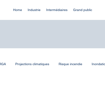
Home
Industrie
Intermédiaires
Grand public
 RGA
Projections climatiques
Risque incendie
Inondati
r et canicule
Infrastructures
Communes
Collectivités 
ClimateVision
Industrie
Webinaire
Infrastructures n