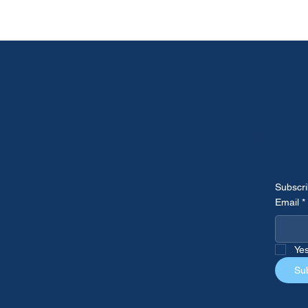
rastructures
Newsl
Subscri
Email
*
c
callendar
Yes
Su