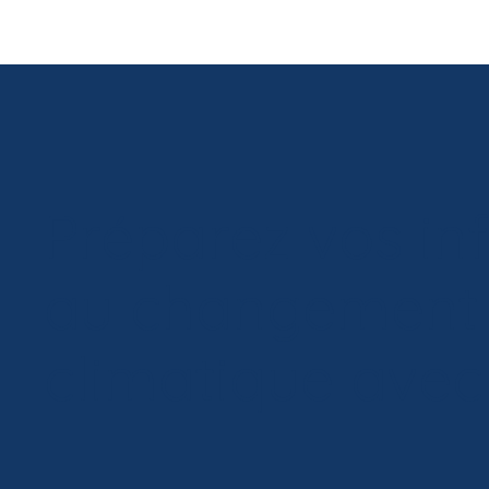
Préparez vos inf
au changement
climatique ave