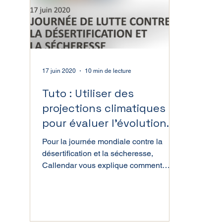
Directive Seveso
17 juin 2020
10 min de lecture
Tuto : Utiliser des
projections climatiques
pour évaluer l’évolution
de l’aridité de votre
Pour la journée mondiale contre la
région avec Python
désertification et la sécheresse,
Callendar vous explique comment
évaluer l'aridité avec Python.