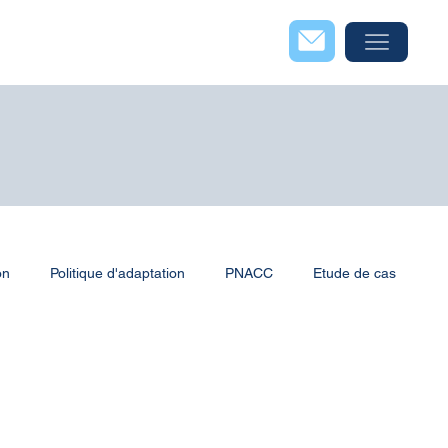
on
Politique d'adaptation
PNACC
Etude de cas
territoriales
Méthode et outils
Risques côtiers
umériques
Energie éolienne
Energies renouvelables