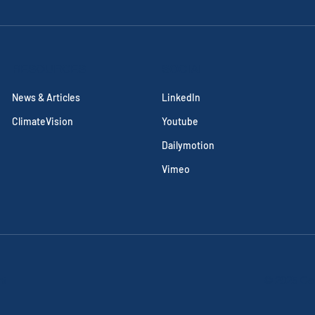
RESOURCES
SOCIAL
News & Articles
LinkedIn
ClimateVision
Youtube
Dailymotion
Vimeo
nt
© 2025 Cal