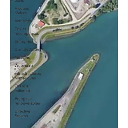
outils
Risques
côtiers
Actualités
Prix et
récompenses
Entreprise
ClimateVision
Industrie
Webinaire
Infrastructures
numériques
Energie
éolienne
Energies
renouvelables
Directive
Seveso