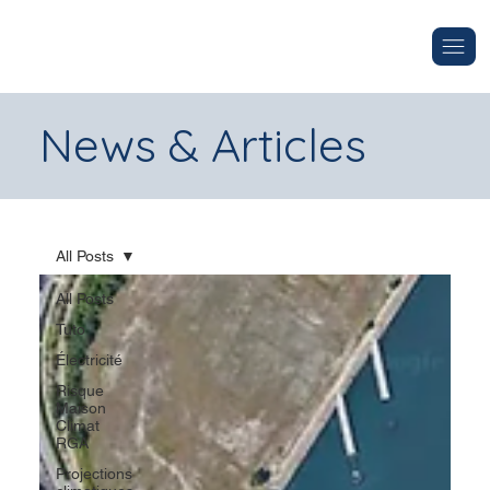
News & Articles
All Posts
All Posts
Tuto
Électricité
Risque
Maison
Climat
RGA
Projections