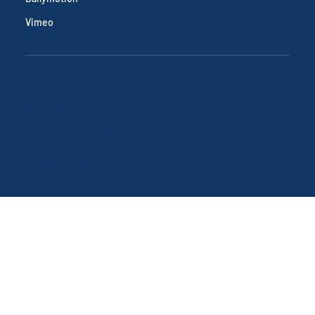
Dailymotion
Vimeo
Terms & Conditions
Privacy Policy
Accessibility Statement
© 2025 Callendar.