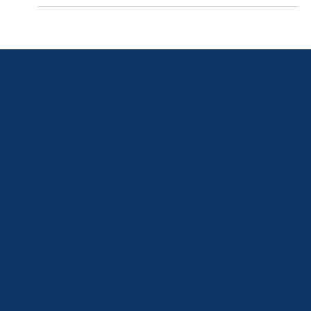
Préparez vos
infrastructures au
changement
climatique avec
callendar