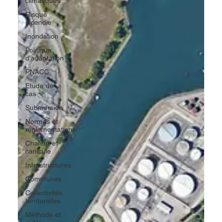
climatiques
Risque
incendie
Inondation
Politique
d'adaptation
PNACC
Etude de
cas
Submersion
Normes et
réglementations
Chaleur et
canicule
Infrastructures
Communes
Collectivités
territoriales
Méthode et