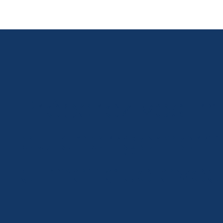
Préparez vos inf
au changement
climatique ave