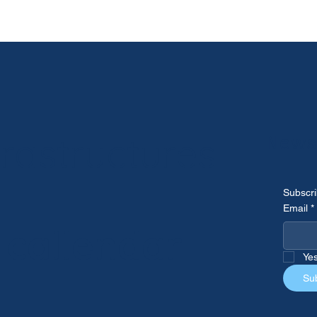
rastructures
Newsl
Subscri
Email
*
c
callendar
Yes
Su