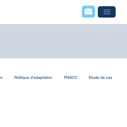
on
Politique d'adaptation
PNACC
Etude de cas
territoriales
Méthode et outils
Risques côtiers
umériques
Energie éolienne
Energies renouvelables