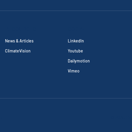
RESOURCES
SOCIAL
News & Articles
LinkedIn
ClimateVision
Youtube
Dailymotion
Vimeo
nt
© 2025 Cal