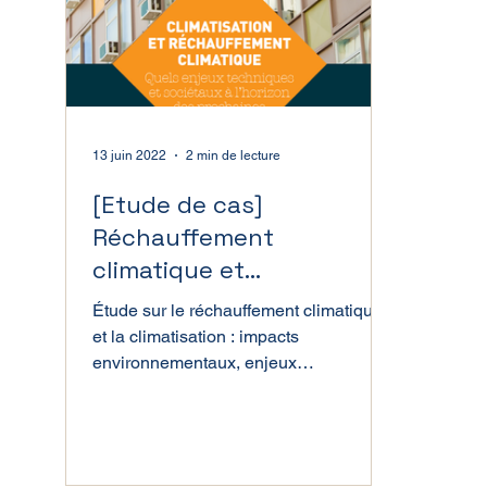
Directive Seveso
13 juin 2022
2 min de lecture
[Etude de cas]
Réchauffement
climatique et
climatisation : quels
Étude sur le réchauffement climatique
enjeux techniques et
et la climatisation : impacts
sociétaux
environnementaux, enjeux
énergétiques, et solutions durables.