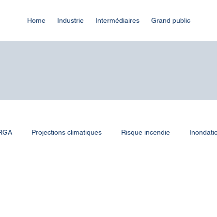
Home
Industrie
Intermédiaires
Grand public
 RGA
Projections climatiques
Risque incendie
Inondati
r et canicule
Infrastructures
Communes
Collectivités 
ClimateVision
Industrie
Webinaire
Infrastructures n