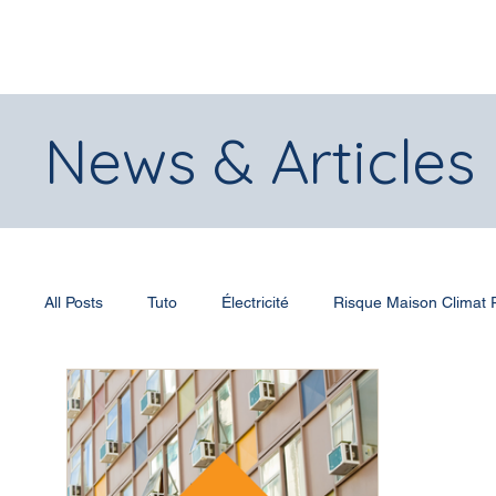
News & Articles
All Posts
Tuto
Électricité
Risque Maison Climat
Submersion
Normes et réglementations
Chaleu
Actualités
Prix et récompenses
Entreprise