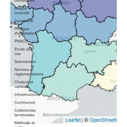
climatiques
Risque
incendie
Inondation
Politique
d'adaptation
PNACC
Etude de
cas
Submersion
Normes et
réglementations
Chaleur et
canicule
Infrastructures
Communes
Collectivités
territoriales
Méthode et