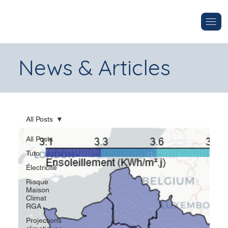
News & Articles
All Posts
All Posts
Tuto
Électricité
Risque
Maison
Climat
RGA
Projections