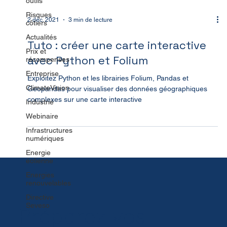
outils
Risques
côtiers
2 déc. 2021
3 min de lecture
Actualités
Prix et
Tuto : créer une carte interactive
récompenses
Entreprise
avec Python et Folium
ClimateVision
Exploitez Python et les librairies Folium, Pandas et
Industrie
Geopandas pour visualiser des données géographiques
complexes sur une carte interactive
Webinaire
Infrastructures
numériques
Energie
éolienne
Energies
renouvelables
Directive
Seveso