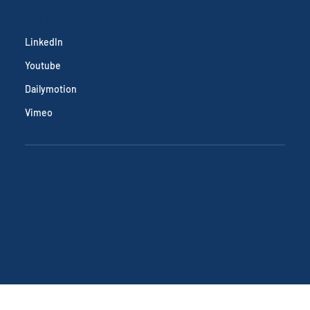
RESOURCES
News & Articles
ClimateVision
SOCIAL
LinkedIn
Youtube
Dailymotion
Vimeo
Terms & Conditions
Privacy Policy
Accessibility Statement