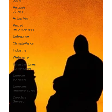
outils
Risques
côtiers
Actualités
Prix et
récompenses
Entreprise
ClimateVision
Industrie
Webinaire
Infrastructures
numériques
Energie
éolienne
Energies
renouvelables
Directive
Seveso