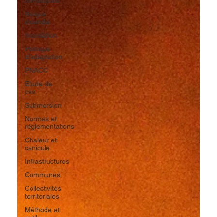
climatiques
Risque
incendie
Inondation
Politique
d'adaptation
PNACC
Etude de
cas
Submersion
Normes et
réglementations
Chaleur et
canicule
Infrastructures
Communes
Collectivités
territoriales
Méthode et