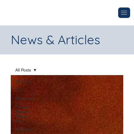
News & Articles
All Posts
All Posts
Tuto
Électricité
Risque
Maison
Climat
RGA
Projections