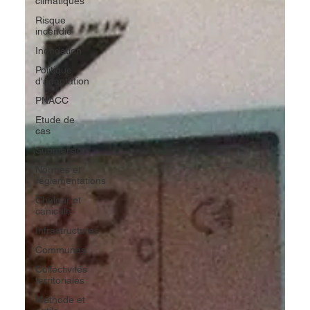
climatiques
Risque
incendie
Inondation
Politique
d'adaptation
PNACC
Etude de
cas
Submersion
Normes et
réglementations
Chaleur et
canicule
Infrastructures
Communes
Collectivités
territoriales
Méthode et