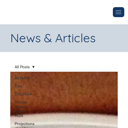
News & Articles
All Posts
All Posts
Tuto
Électricité
Risque
Maison
Climat
RGA
Projections