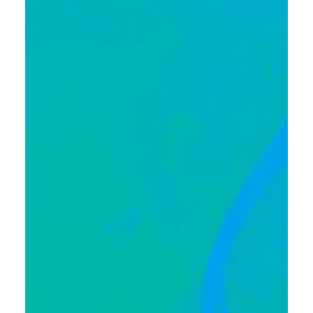
9 mars 2022
7 min de lecture
Risque incendie : en France,
combien de sites industriels à
risque sont situés en forêt ?
Avec le changement climatique et l'aggravation des
incendies, être situé en forêt devient risqué pour les
infrastructures et usines.