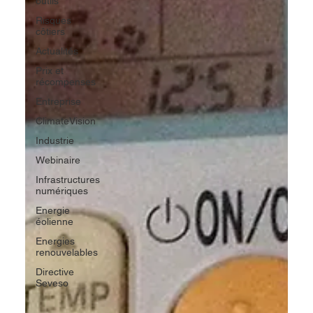
outils
Risques
côtiers
Actualités
Prix et
récompenses
Entreprise
ClimateVision
Industrie
Webinaire
Infrastructures
numériques
Energie
éolienne
Energies
renouvelables
Directive
Seveso