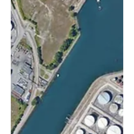
18 mai 2022
3 min de lecture
Tuto : comprendre la température
de thermomètre mouillé et la
calculer avec la formule de Stull
Qu'est ce que la température du thermomètre mouillé?
Pourquoi est-elle souvent citée pendant les canicules?
Comment l'utiliser avec Python?