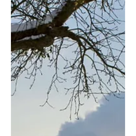
7 mars 2022
4 min de lecture
Tuto : calculer l’altitude de la
place du Capitole (et de n’importe
quel point en France) avec les
données RGE Alti de l’IGN et