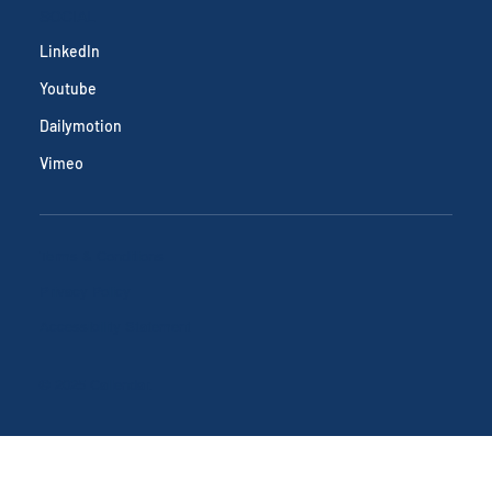
SOCIAL
LinkedIn
Youtube
Dailymotion
Vimeo
Terms & Conditions
Privacy Policy
Accessibility Statement
© 2025 Callendar.