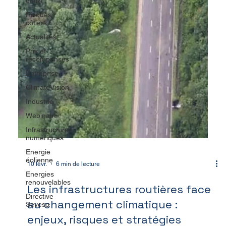
outils
Risques
côtiers
Actualités
Prix et
récompenses
Entreprise
ClimateVision
Industrie
Webinaire
Infrastructures
numériques
Energie
éolienne
Energies
10 févr.
6 min de lecture
renouvelables
Directive
Les infrastructures routières face
Seveso
au changement climatique :