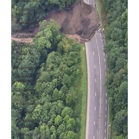
climatiques
Risque
incendie
Inondation
Politique
d'adaptation
PNACC
Etude de
cas
Submersion
Normes et
réglementations
Chaleur et
canicule
Infrastructures
Communes
Collectivités
territoriales
Méthode et