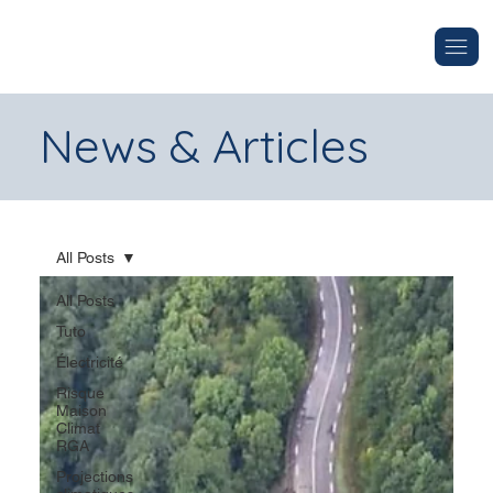
News & Articles
All Posts
All Posts
Tuto
Électricité
Risque
Maison
Climat
RGA
Projections