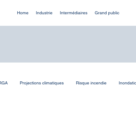
Home
Industrie
Intermédiaires
Grand public
 RGA
Projections climatiques
Risque incendie
Inondati
r et canicule
Infrastructures
Communes
Collectivités 
ClimateVision
Industrie
Webinaire
Infrastructures n