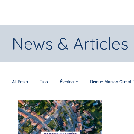
News & Articles
All Posts
Tuto
Électricité
Risque Maison Climat
Submersion
Normes et réglementations
Chaleu
Actualités
Prix et récompenses
Entreprise