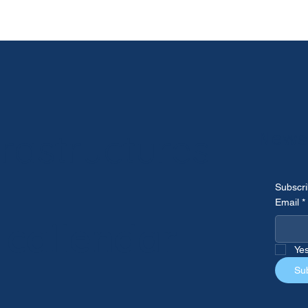
rastructures
Newsl
Subscri
Email
*
c
callendar
Yes
Su