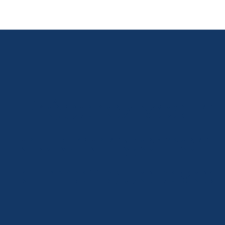
Préparez vos inf
au changement
climatique ave