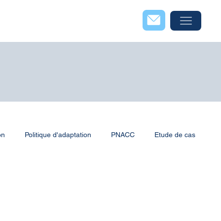
on
Politique d'adaptation
PNACC
Etude de cas
territoriales
Méthode et outils
Risques côtiers
umériques
Energie éolienne
Energies renouvelables