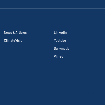
RESOURCES
SOCIAL
News & Articles
LinkedIn
ClimateVision
Youtube
Dailymotion
Vimeo
nt
© 2025 Cal