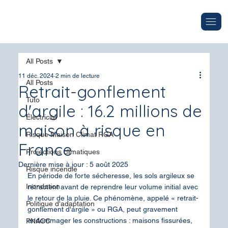
All Posts
11 déc. 2024
2 min de lecture
All Posts
Retrait-gonflement
Tuto
d'argile : 16.2 millions de
Électricité
maison à risque en
Risque Maison Climat RGA
France
Projections climatiques
Dernière mise à jour :
5 août 2025
Risque incendie
En période de forte sécheresse, les sols argileux se 
Inondation
rétractent avant de reprendre leur volume initial avec 
le retour de la pluie. Ce phénomène, appelé « 
retrait-
Politique d'adaptation
gonflement d'argile
 » ou RGA, peut gravement 
endommager les constructions : maisons fissurées, 
PNACC