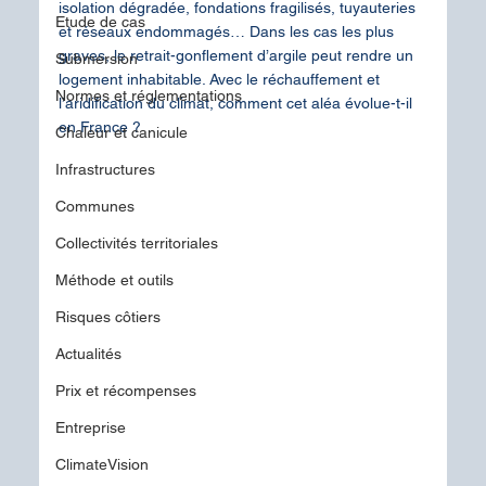
isolation dégradée, fondations fragilisés, tuyauteries 
Etude de cas
et réseaux endommagés… Dans les cas les plus 
graves, le retrait-gonflement d’argile peut rendre un 
Submersion
logement inhabitable. Avec le réchauffement et 
Normes et réglementations
l’aridification du climat, comment cet aléa évolue-t-il 
en France ?
Chaleur et canicule
Infrastructures
Communes
Collectivités territoriales
Méthode et outils
Risques côtiers
Actualités
Prix et récompenses
Entreprise
ClimateVision