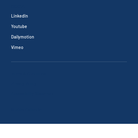
SOCIAL
LinkedIn
Youtube
Dailymotion
Vimeo
Terms & Conditions
Privacy Policy
Accessibility Statement
© 2025 Callendar.