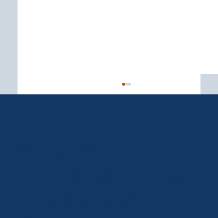
Préparez vos
infrastructures au
changement
Loi Rousseau sur les dégâts immobiliers
causés par les RGA : ma maison fissurée