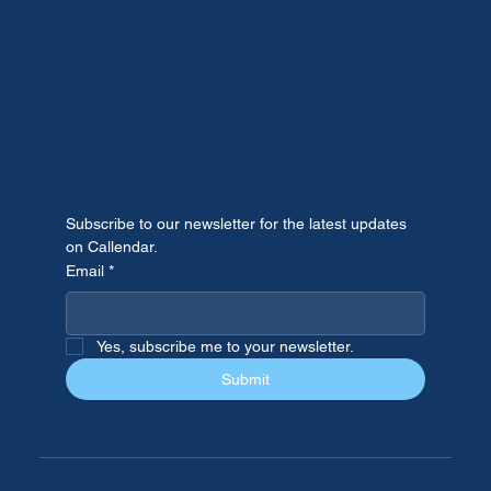
climatique avec
va-t-elle être remboursée ?
callendar
Newsletter Signup
Subscribe to our newsletter for the latest updates 
on Callendar.
Email
*
Yes, subscribe me to your newsletter.
Submit